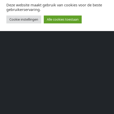
Deze website maakt gebruik van cookies voor de beste
gebruikerservaring.
Cookie instellingen
Alle cookies toestaan
Bewijs dat je menselijk bent door het selecteren
van
huis
.