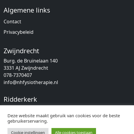
Algemene links
Contact
Privacybeleid
Zwijndrecht
Burg. de Bruïnelaan 140
3331 AJ Zwijndrecht
078-7370407
info@nhfysiotherapie.nl
Ridderkerk
De Schans 5
Deze website maakt gebruik van cookies voor de beste
2983 GT Ridderkerk
gebruikerservaring.
078-7370407
info@nhfysiotherapie.nl
Cookie instellingen
Alle cookies toestaan